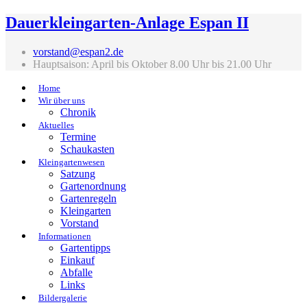
Dauerkleingarten-Anlage Espan II
vorstand@espan2.de
Hauptsaison: April bis Oktober 8.00 Uhr bis 21.00 Uhr
Home
Wir über uns
Chronik
Aktuelles
Termine
Schaukasten
Kleingartenwesen
Satzung
Gartenordnung
Gartenregeln
Kleingarten
Vorstand
Informationen
Gartentipps
Einkauf
Abfalle
Links
Bildergalerie