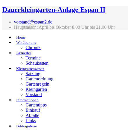
Dauerkleingarten-Anlage Espan II
vorstand@espan2.de
Hauptsaison: April bis Oktober 8.00 Uhr bis 21.00 Uhr
Home
Wir über uns
Chronik
Aktuelles
Termine
Schaukasten
Kleingartenwesen
Satzung
Gartenordnung
Gartenregeln
Kleingarten
Vorstand
Informationen
Gartentipps
Einkauf
Abfalle
Links
Bildergalerie