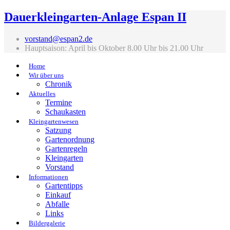
Dauerkleingarten-Anlage Espan II
vorstand@espan2.de
Hauptsaison: April bis Oktober 8.00 Uhr bis 21.00 Uhr
Home
Wir über uns
Chronik
Aktuelles
Termine
Schaukasten
Kleingartenwesen
Satzung
Gartenordnung
Gartenregeln
Kleingarten
Vorstand
Informationen
Gartentipps
Einkauf
Abfalle
Links
Bildergalerie