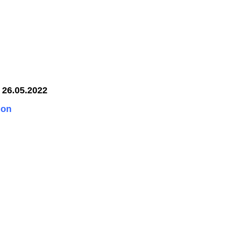
n
26.05.2
022
ion