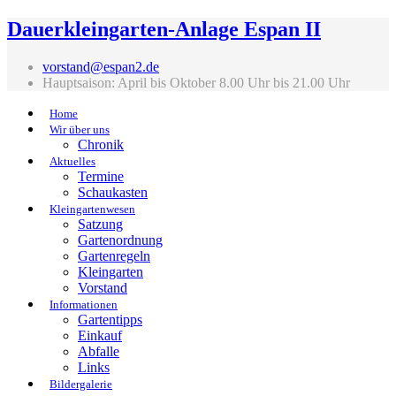
Dauerkleingarten-Anlage Espan II
vorstand@espan2.de
Hauptsaison: April bis Oktober 8.00 Uhr bis 21.00 Uhr
Home
Wir über uns
Chronik
Aktuelles
Termine
Schaukasten
Kleingartenwesen
Satzung
Gartenordnung
Gartenregeln
Kleingarten
Vorstand
Informationen
Gartentipps
Einkauf
Abfalle
Links
Bildergalerie