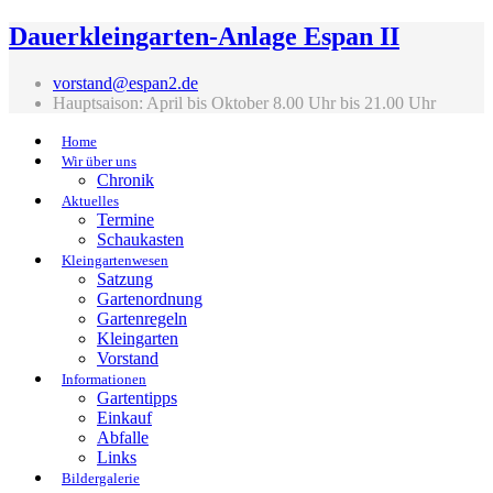
Dauerkleingarten-Anlage Espan II
vorstand@espan2.de
Hauptsaison: April bis Oktober 8.00 Uhr bis 21.00 Uhr
Home
Wir über uns
Chronik
Aktuelles
Termine
Schaukasten
Kleingartenwesen
Satzung
Gartenordnung
Gartenregeln
Kleingarten
Vorstand
Informationen
Gartentipps
Einkauf
Abfalle
Links
Bildergalerie